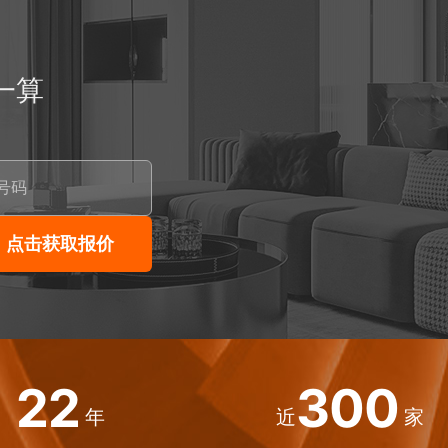
一算
22
300
年
近
家