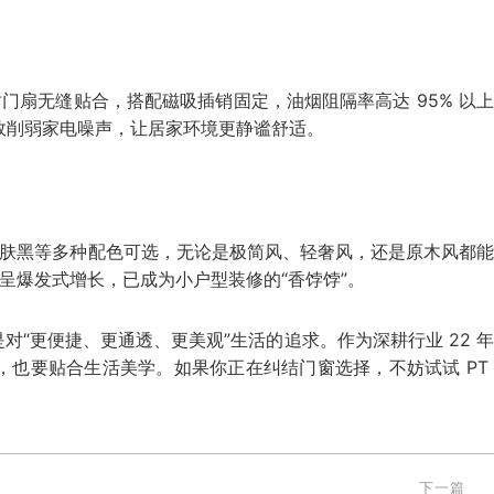
合时门扇无缝贴合，搭配磁吸插销固定，油烟阻隔率高达 95% 以
效削弱家电噪声，让居家环境更静谧舒适。
肌肤黑等多种配色可选，无论是极简风、轻奢风，还是原木风都
率呈爆发式增长，已成为小户型装修的“香饽饽”。
是对“更便捷、更通透、更美观”生活的追求。作为深耕行业 22 
也要贴合生活美学。如果你正在纠结门窗选择，不妨试试 PT
下一篇