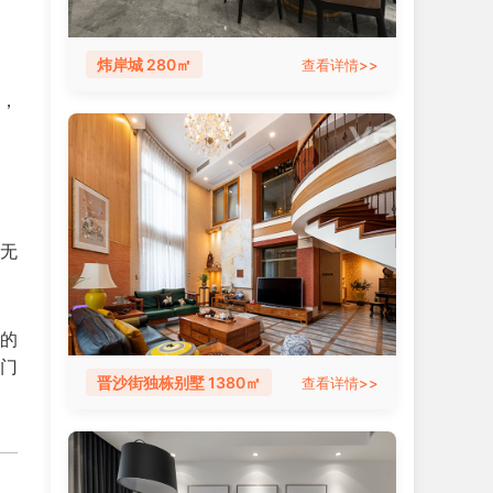
炜岸城 280㎡
查看详情>>
上，
能无
年的
 门
晋沙街独栋别墅 1380㎡
查看详情>>