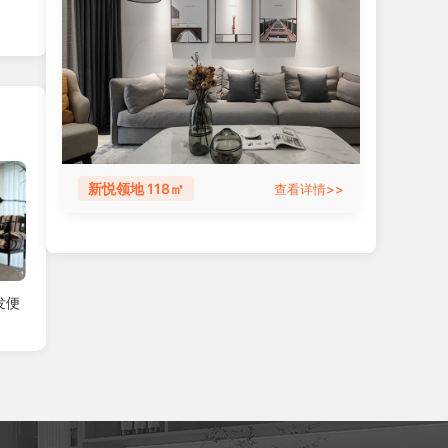
新悦领地 118㎡
查看详情>>
发便