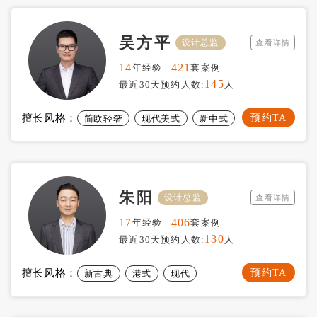
吴方平
设计总监
查看详情
14
421
年经验 |
套案例
145
最近30天预约人数:
人
预约TA
擅长风格：
简欧轻奢
现代美式
新中式
朱阳
设计总监
查看详情
17
406
年经验 |
套案例
130
最近30天预约人数:
人
预约TA
擅长风格：
新古典
港式
现代