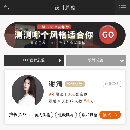
设计总监
目前已有
21027
位业主测试风格
ITD设计总监
设计总监
谢清
设计总监
查看详情
9
360
年经验 |
套案例
84
最近30天预约人数:
人
预约TA
擅长风格：
美式风格
北欧风格
欧式风格