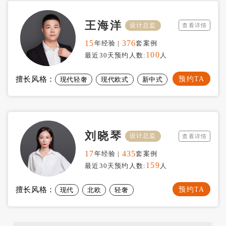
王海洋
设计总监
查看详情
15
376
年经验 |
套案例
100
最近30天预约人数:
人
预约TA
擅长风格：
现代轻奢
现代欧式
新中式
刘晓琴
设计总监
查看详情
17
435
年经验 |
套案例
159
最近30天预约人数:
人
预约TA
擅长风格：
现代
北欧
轻奢