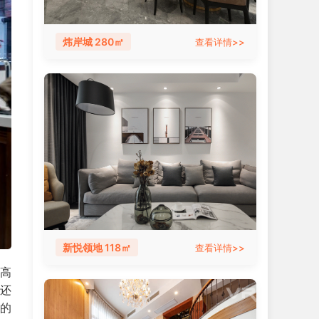
炜岸城 280㎡
查看详情>>
新悦领地 118㎡
查看详情>>
高
还
的