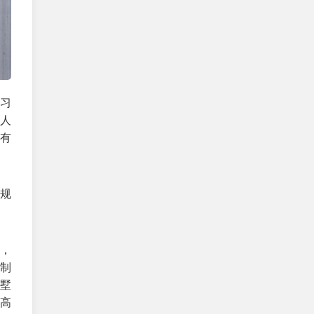
习
些人
有
意规
团，
核制
让墅
以高