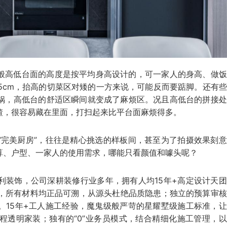
般高低台面的高度是按平均身高设计的，可一家人的身高、做饭
65cm，抬高的切菜区对矮的一方来说，可能反而要踮脚。还有
锅，高低台的舒适区瞬间就变成了麻烦区。况且高低台的拼接处
渣，很容易藏在里面，打扫起来比平台面麻烦得多。
“完美厨房”，往往是精心挑选的样板间，甚至为了拍摄效果刻
算、户型、一家人的使用需求，哪能只看颜值和噱头呢？
利装饰，公司深耕装修行业多年，拥有人均15年+高定设计天
心，所有材料均正品可溯，从源头杜绝品质隐患；独立的预算审
。15年+工人施工经验，魔鬼级般严苛的星耀墅级施工标准，
程透明家装；独有的“0”业务员模式，结合精细化施工管理，