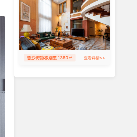
晋沙街独栋别墅 1380㎡
查看详情>>